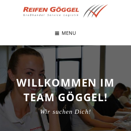
Reifen Göggel –
Dein TeamGöggel Freut Sich Auf Dich!
MENU
Bewerbungsseite
WILLKOMMEN IM
TEAM GÖGGEL!
Wir suchen Dich!